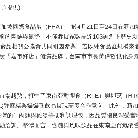
協提供)
加坡國際食品展（FHA）」於4月21日至24日在新加
前的團結與氣勢，不僅參展家數高達103家創下歷史
個食品相關公協會共同組團參與。若以純食品區規模來
廣「嘉市好店」優質品牌，台南市市長黃偉哲也化身
市場趨勢，打中了東南亞對即食（RTE）與即烹（RT
彈麻糬與爆爆珠飲品展現高度合作意向。此外，新加坡知名
自臺灣的牛肉麵與雞湯等便利調理包，因品質優良深受
動洽詢。整體而言，含糖與風味飲品在東南亞買氣依