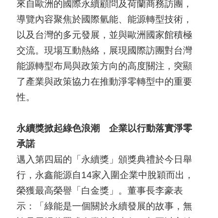
來自歐洲的國際永續顧問及荷蘭商務訪團，
A
導覽內容聚焦於國際氫能、能源轉型技術，
I
以及台灣的多元發展，並與歐洲國家館積極
T
交流。現場互動熱絡，展現國際訪團對台灣
R
能源轉型布局與政策方向的高度關注，突顯
A
了產業與政策協力在推動淨零轉型中的重要
I
性。
N
D
永續獎掀起綠色浪潮 企業以行動落實淨零
E
承諾
X
邁入第四屆的「永續獎」頒獎典禮於今日舉
)
行，永鑫能源自14家入圍企業中脫穎而出，
網
榮獲最高榮譽「白金獎」。董事長李豪表
站
示：「綠能是一個關於永續發展的故事，無