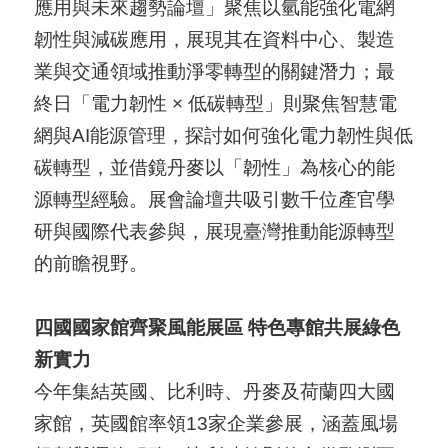
應用與未來趨勢論壇」聚焦以氫能強化電網
韌性與減碳應用，展現其在資料中心、製造
業與交通領域推動淨零轉型的關鍵潛力；最
終日「電力韌性 × 低碳轉型」則聚焦智慧電
網與AI能源管理，探討如何強化電力韌性與低
碳轉型，並借鏡丹麥以「韌性」為核心的能
源轉型經驗。展會論壇共吸引數千位產官學
研與國際代表參與，展現臺灣推動能源轉型
的前瞻視野。
四國國家館齊聚風能展區
特色專館共展綠色
新實力
今年集結英國、比利時、丹麥及荷蘭四大國
家館，英國館率領13家企業參展，涵蓋風場