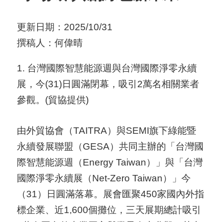
用
更新日期：2025/10/31
會
撰稿人：何偉晴
場
1. 台灣國際智慧能源週與台灣國際淨零永續
關
展，今(31)日圓滿閉幕，吸引2萬名相關業者
於
參觀。(貿協提供)
貿
協
由外貿協會（TAITRA）與SEMI旗下綠能暨
全
永續發展聯盟（GESA）共同主辦的「台灣國
球
際智慧能源週（Energy Taiwan）」與「台灣
網
國際淨零永續展（Net-Zero Taiwan）」今
絡
（31）日圓滿落幕。展會匯聚450家國內外指
標企業、近1,600個攤位，三天展期總計吸引
美