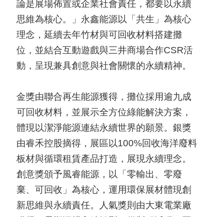
導
論是展場佈置或企業社會責任，都要以永續
覽
思維為核心。」永鑫能源以「共生」為核心
理念，延續去年竹材與可回收材料搭建攤
E
位，並結合互動遊戲與三井商場合作CSR活
N
動，呈現兼具創意與社會關懷的永續精神。
金獎由聯合再生能源獲得，攤位採用逾九成
可回收材料，並展示全方位綠能解決方案，
體現以潔淨能源連結永續世界的願景。銀獎
由睿禾控股摘得，展區以100%回收海洋廢料
板材與循環租賃產品打造，展現永續理念。
創意獎頒予風睿能源，以「零輸出、零廢
棄、可回收」為核心，運用環保展材體現創
新思維與永續責任。人氣獎則由大東電業廠