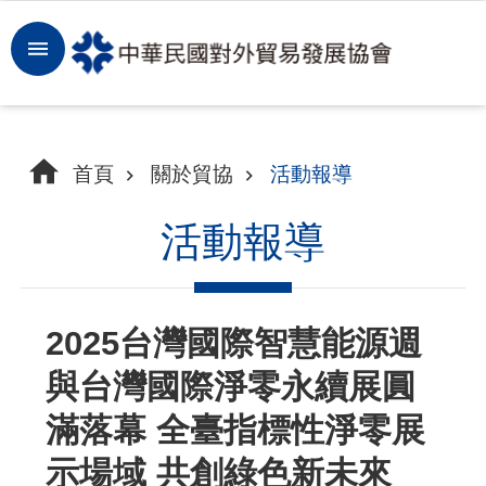
跳到主要內容區塊
登
入
開
首頁
關於貿協
活動報導
拓
商
活動報導
機
洞
2025台灣國際智慧能源週
察
與台灣國際淨零永續展圓
市
場
滿落幕 全臺指標性淨零展
示場域 共創綠色新未來
租