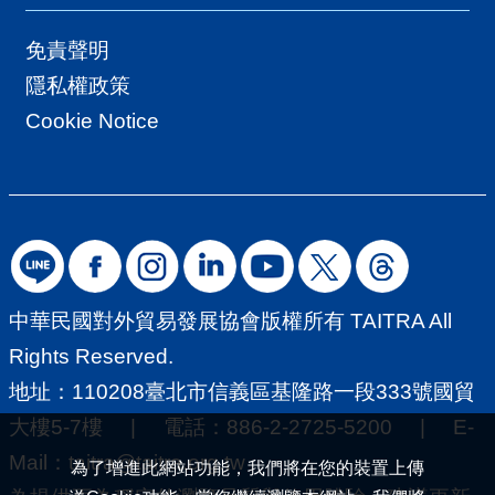
免責聲明
隱私權政策
Cookie Notice
中華民國對外貿易發展協會版權所有 TAITRA All
Rights Reserved.
地址：110208臺北市信義區基隆路一段333號國貿
大樓5-7樓 | 電話：886-2-2725-5200 | E-
Mail：
taitra@taitra.org.tw
為了增進此網站功能，我們將在您的裝置上傳