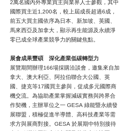
2萬名國內外專業買主與業界人士參觀，其中
國
國際買主近1,200名，較上屆成長超過6成，
對
前五大買主國依序為日本、新加坡、英國、
等
馬來西亞及加拿大，顯示再生能源及永續淨
關
零已成全球產業競爭力的關鍵焦點。
稅
展會成果豐碩 深化產業低碳轉型力
貿
展覽期間辦理166場採購洽談會，邀集來自加
協
拿大、澳大利亞、阿拉伯聯合大公國、英
經
國、捷克等17國買主參與，促成多元國際商
貿
機交流。為協助產業掌握減碳實務與跨界合
指
作契機，主辦單位之一 GESA 綠能暨永續發
數
展聯盟，積極促進半導體、高科技產業等需
(
求方與展商對接。GESA 於展期中特別接待
T