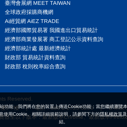
臺灣會展網 MEET TAIWAN
全球政府採購商機網
Ai經貿網 AiEZ TRADE
經濟部國際貿易署 我國進出口貿易統計
經濟部商業發展署 商工登記公示資料查詢
經濟部統計處 最新經濟統計
財政部 貿易統計資料查詢
財政部 稅則稅率綜合查詢
 Reserved.
站功能，我們將在您的裝置上傳送Cookie功能；當您繼續瀏覽
7樓 | 電話：886-2-2725-5200 | E-Mail
意使用Cookie。相關詳細規範說明，請參閱下方的
隱私權政策
及
下版本：最新版本Chrome、最新版本Firefox |
結。