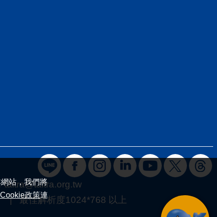
本網站，我們將
：
taitra@taitra.org.tw
Cookie政策
連
 最佳解析度1024*768 以上