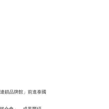
灣連鎖品牌館」前進泰國
商機媒合會」，成果豐碩