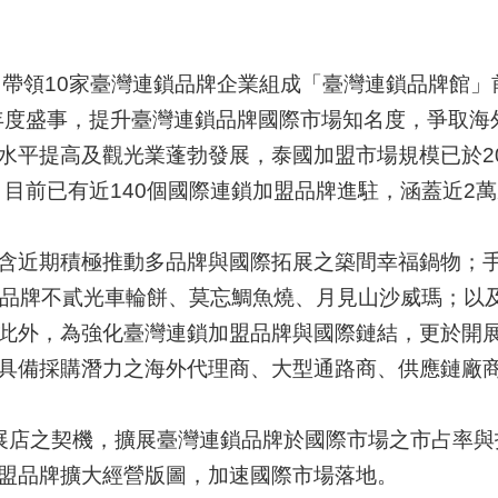
14日帶領10家臺灣連鎖品牌企業組成「臺灣連鎖品牌館
盟年度盛事，提升臺灣連鎖品牌國際市場知名度，爭取海
提高及觀光業蓬勃發展，泰國加盟市場規模已於2023年
下，目前已有近140個國際連鎖加盟品牌進駐，涵蓋近
近期積極推動多品牌與國際拓展之築間幸福鍋物；手搖飲
小吃品牌不貳光車輪餅、莫忘鯛魚燒、月見山沙威瑪；以
外，為強化臺灣連鎖加盟品牌與國際鏈結，更於開展首(
具備採購潛力之海外代理商、大型通路商、供應鏈廠
展店之契機，擴展臺灣連鎖品牌於國際市場之市占率與
盟品牌擴大經營版圖，加速國際市場落地。