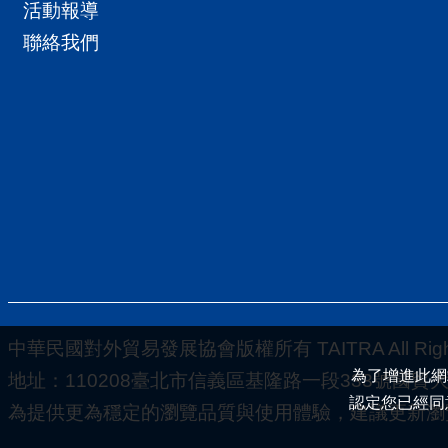
活動報導
聯絡我們
中華民國對外貿易發展協會版權所有 TAITRA All Rights
為了增進此網
地址：110208臺北市信義區基隆路一段333號國貿大樓5-
認定您已經同
為提供更為穩定的瀏覽品質與使用體驗，建議更新瀏覽器至以