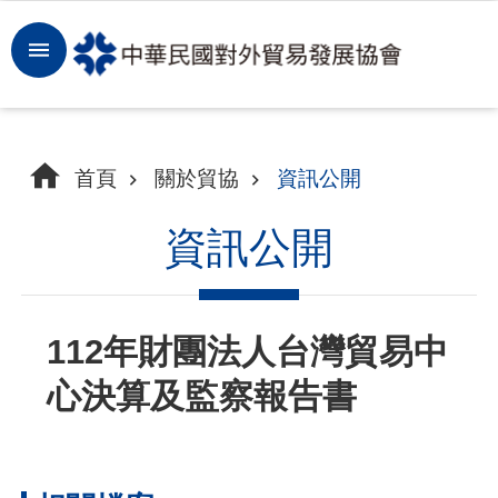
跳到主要內容區塊
登
入
開
首頁
關於貿協
資訊公開
拓
商
資訊公開
機
洞
112年財團法人台灣貿易中
察
心決算及監察報告書
市
場
租