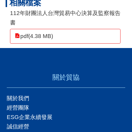
相關檔案
用
112年財團法人台灣貿易中心決算及監察報告
會
書
場
pdf(4.38 MB)
關
於
貿
協
關於貿協
全
球
關於我們
網
經營團隊
絡
ESG企業永續發展
誠信經營
美