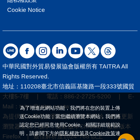
導
Cookie Notice
覽
E
N
中華民國對外貿易發展協會版權所有 TAITRA All
Rights Reserved.
地址：110208臺北市信義區基隆路一段333號國貿
大樓5-7樓 | 電話：886-2-2725-5200 | E-
Mail：
taitra@taitra.org.tw
為了增進此網站功能，我們將在您的裝置上傳
為提供更為穩定的瀏覽品質與使用體驗，建議更新
送Cookie功能；當您繼續瀏覽本網站，我們將
認定您已經同意使用Cookie。相關詳細規範說
瀏覽器至以下版本：最新版本Chrome、最新版本
明，請參閱下方的
隱私權政策
及
Cookie政策
連
Firefox | 最佳解析度1024*768 以上