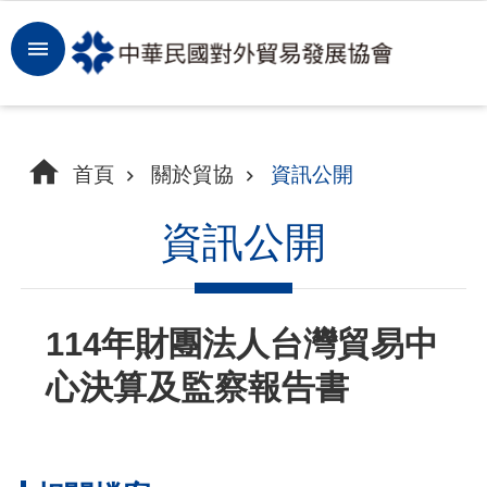
跳到主要內容區塊
登
入
開
首頁
關於貿協
資訊公開
拓
商
資訊公開
機
洞
114年財團法人台灣貿易中
察
心決算及監察報告書
市
場
租