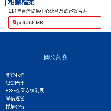
相關檔案
用
114年台灣貿易中心決算及監察報告書
會
場
pdf(4.56 MB)
關
於
貿
關於貿協
協
全
關於我們
球
經營團隊
網
ESG企業永續發展
絡
誠信經營
採購公告
美