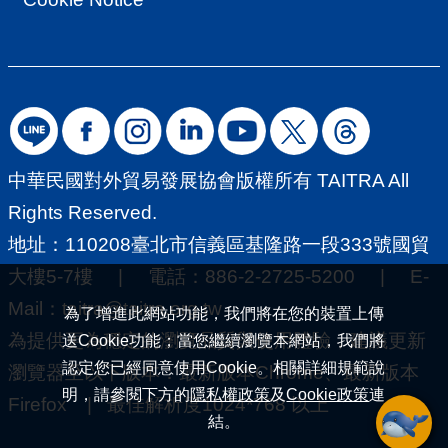
導
覽
E
N
中華民國對外貿易發展協會版權所有 TAITRA All
Rights Reserved.
地址：110208臺北市信義區基隆路一段333號國貿
大樓5-7樓 | 電話：886-2-2725-5200 | E-
Mail：
taitra@taitra.org.tw
為了增進此網站功能，我們將在您的裝置上傳
為提供更為穩定的瀏覽品質與使用體驗，建議更新
送Cookie功能；當您繼續瀏覽本網站，我們將
認定您已經同意使用Cookie。相關詳細規範說
瀏覽器至以下版本：最新版本Chrome、最新版本
明，請參閱下方的
隱私權政策
及
Cookie政策
連
Firefox | 最佳解析度1024*768 以上
結。