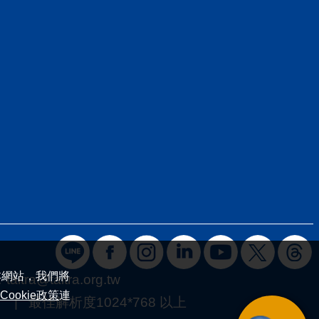
本網站，我們將
：
taitra@taitra.org.tw
Cookie政策
連
 最佳解析度1024*768 以上