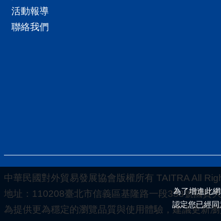
活動報導
聯絡我們
中華民國對外貿易發展協會版權所有 TAITRA All Rights
為了增進此網
地址：110208臺北市信義區基隆路一段333號國貿大樓5-
認定您已經同
為提供更為穩定的瀏覽品質與使用體驗，建議更新瀏覽器至以