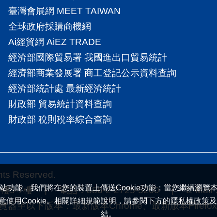
臺灣會展網 MEET TAIWAN
全球政府採購商機網
Ai經貿網 AiEZ TRADE
經濟部國際貿易署 我國進出口貿易統計
經濟部商業發展署 商工登記公示資料查詢
經濟部統計處 最新經濟統計
財政部 貿易統計資料查詢
財政部 稅則稅率綜合查詢
 Reserved.
站功能，我們將在您的裝置上傳送Cookie功能；當您繼續瀏覽
7樓 | 電話：886-2-2725-5200 | E-Mail
意使用Cookie。相關詳細規範說明，請參閱下方的
隱私權政策
及
下版本：最新版本Chrome、最新版本Firefox |
結。