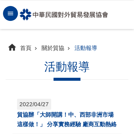
跳到主要內容區塊
登
入
開
首頁
關於貿協
活動報導
拓
商
活動報導
機
洞
察
2022/04/27
市
貿協辦「大師開講！中、西部非洲市場
場
這樣做！」 分享實務經驗 廠商互動熱絡
租