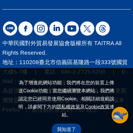
中華民國對外貿易發展協會版權所有 TAITRA All
Rights Reserved.
地址：110208臺北市信義區基隆路一段333號國貿
大樓5-7樓 | 電話：886-2-2725-5200 | E-
Mail：
taitra@taitra.org.tw
為了增進此網站功能，我們將在您的裝置上傳
為提供更為穩定的瀏覽品質與使用體驗，建議更新
送Cookie功能；當您繼續瀏覽本網站，我們將
認定您已經同意使用Cookie。相關詳細規範說
瀏覽器至以下版本：最新版本Chrome、最新版本
明，請參閱下方的
隱私權政策
及
Cookie政策
連
Firefox | 最佳解析度1024*768 以上
結。
我知道了