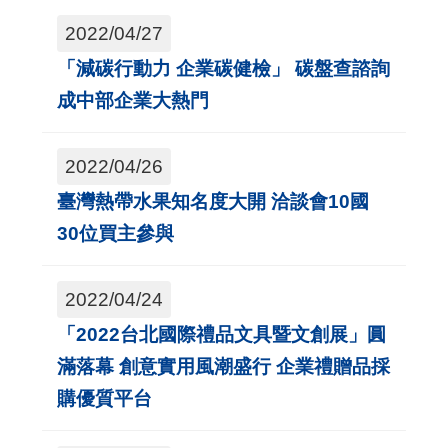
用
2022/04/27
會
「減碳行動力 企業碳健檢」 碳盤查諮詢
場
成中部企業大熱門
關
2022/04/26
於
臺灣熱帶水果知名度大開 洽談會10國
貿
30位買主參與
協
全
2022/04/24
球
「2022台北國際禮品文具暨文創展」圓
網
滿落幕 創意實用風潮盛行 企業禮贈品採
絡
購優質平台
美