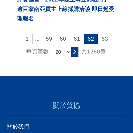
逾百家南亞買主上線採購洽談 即日起受
理報名
1
...
59
60
61
62
63
共1260筆
每頁筆數
關於貿協
關於我們