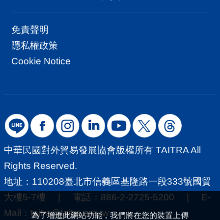
免責聲明
隱私權政策
Cookie Notice
中華民國對外貿易發展協會版權所有 TAITRA All
Rights Reserved.
地址：110208臺北市信義區基隆路一段333號國貿
大樓5-7樓 | 電話：886-2-2725-5200 | E-
Mail：
taitra@taitra.org.tw
為了增進此網站功能，我們將在您的裝置上傳