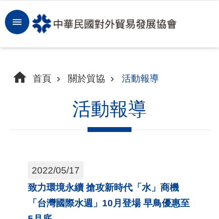
跳到主要內容區塊
登
入
開
首頁
關於貿協
活動報導
拓
商
活動報導
機
洞
察
2022/05/17
市
致力環境永續 搶攻新時代「水」商機
場
「台灣國際水週」10月登場 早鳥優惠至
租
5月底