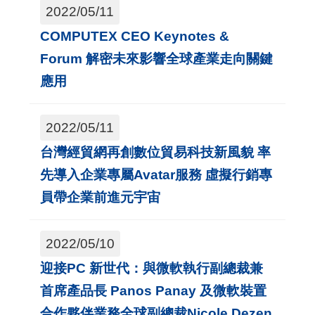
2022/05/11
國
COMPUTEX CEO Keynotes &
對
Forum 解密未來影響全球產業走向關鍵
等
應用
關
稅
2022/05/11
貿
台灣經貿網再創數位貿易科技新風貌 率
協
先導入企業專屬Avatar服務 虛擬行銷專
經
員帶企業前進元宇宙
貿
指
2022/05/10
數
迎接PC 新世代：與微軟執行副總裁兼
(
首席產品長 Panos Panay 及微軟裝置
T
合作夥伴業務全球副總裁Nicole Dezen